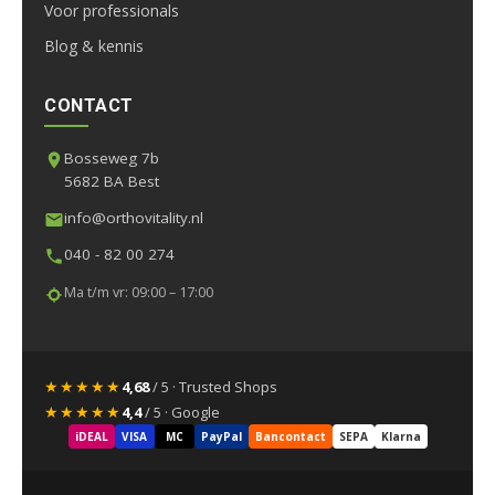
Voor professionals
Blog & kennis
CONTACT
Bosseweg 7b
5682 BA Best
info@orthovitality.nl
040 - 82 00 274
Ma t/m vr: 09:00 – 17:00
★★★★★
4,68
/ 5 · Trusted Shops
★★★★★
4,4
/ 5 · Google
iDEAL
VISA
MC
PayPal
Bancontact
SEPA
Klarna