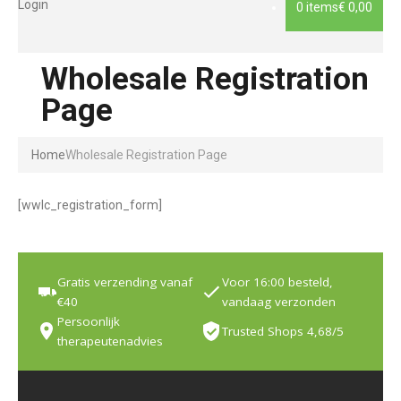
Login
0 items
€ 0,00
Wholesale Registration
Page
Home
Wholesale Registration Page
[wwlc_registration_form]
Gratis verzending vanaf
Voor 16:00 besteld,
€40
vandaag verzonden
Persoonlijk
Trusted Shops 4,68/5
therapeutenadvies