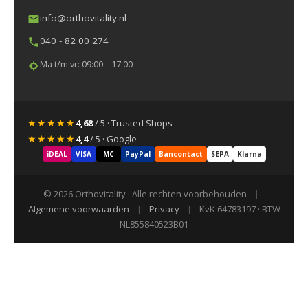
info@orthovitality.nl
040 - 82 00 274
Ma t/m vr: 09:00 – 17:00
★★★★★
4,68
/ 5 · Trusted Shops
★★★★★
4,4
/ 5 · Google
iDEAL
VISA
MC
PayPal
Bancontact
SEPA
Klarna
© 2026 Orthovitality · Alle rechten voorbehouden
|
Algemene voorwaarden
|
Privacy
|
KvK 64783197 · BTW
NL855840523B01