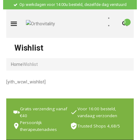
Op werkdagen voor 14:00u besteld, dezelfde dag verstuurd
0
Wishlist
Home
Wishlist
[yith_wcwl_wishlist]
Gratis verzending vanaf
Voor 16:00 besteld,
€40
vandaag verzonden
Persoonlijk
Trusted Shops 4,68/5
therapeutenadvies