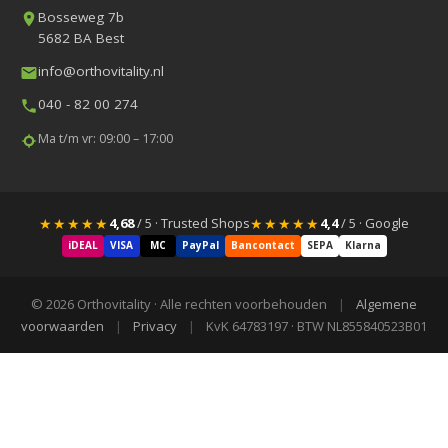
Bosseweg 7b
5682 BA Best
info@orthovitality.nl
040 - 82 00 274
Ma t/m vr: 09:00 – 17:00
★★★★★
★★★★★
4,68
/ 5 · Trusted Shops
4,4
/ 5 · Google
iDEAL
VISA
MC
PayPal
Bancontact
SEPA
Klarna
© 2026 Orthovitality · Alle rechten voorbehouden
|
Algemene
voorwaarden
|
Privacy
|
KvK 64783197 · BTW NL855840523B01