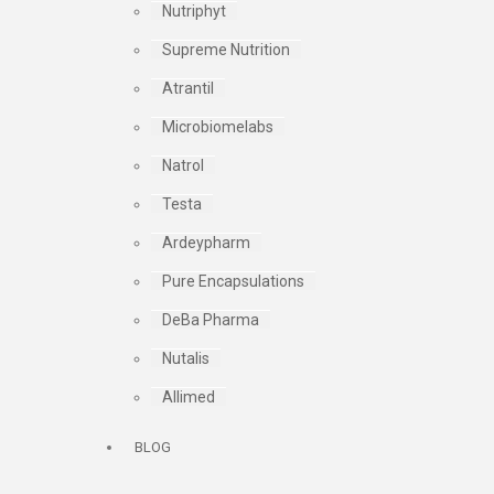
Nutriphyt
Supreme Nutrition
Atrantil
Microbiomelabs
Natrol
Testa
Ardeypharm
Pure Encapsulations
DeBa Pharma
Nutalis
Allimed
BLOG