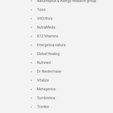
Naturesplus & Allergy research group
Tisso
VitOrtho's
NutraMedix
B12 Vitamins
Energetica natura
Global Healing
Nutrined
Dr. Niedermaier
Vitalize
Metagenics
Symbiotica
Trenker