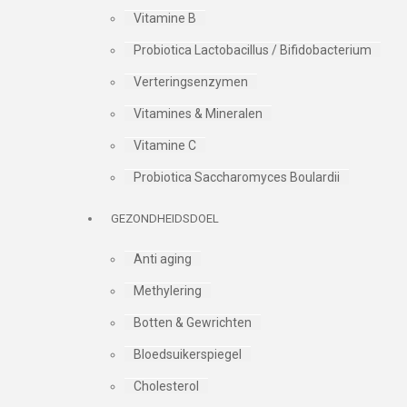
Vitamine B
Probiotica Lactobacillus / Bifidobacterium
Verteringsenzymen
Vitamines & Mineralen
Vitamine C
Probiotica Saccharomyces Boulardii
GEZONDHEIDSDOEL
Anti aging
Methylering
Botten & Gewrichten
Bloedsuikerspiegel
Cholesterol