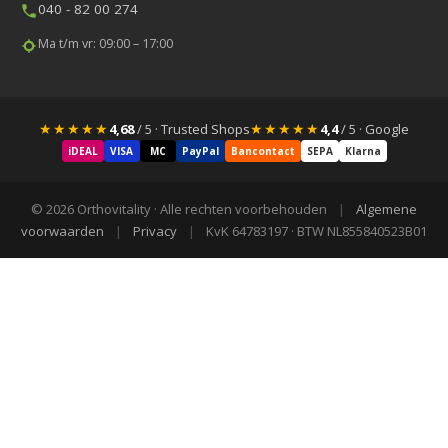
040 - 82 00 274
Ma t/m vr: 09:00 – 17:00
★★★★★
★★★★★
4,68
/ 5 · Trusted Shops
4,4
/ 5 · Google
iDEAL
VISA
MC
PayPal
Bancontact
SEPA
Klarna
© 2026 Orthovitality · Alle rechten voorbehouden
|
Algemene
voorwaarden
|
Privacy
|
KvK 64783197 · BTW NL855840523B01