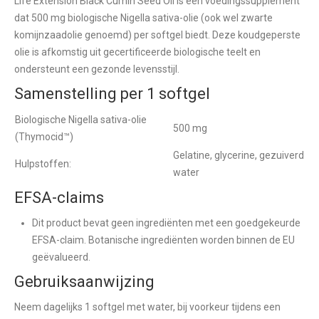
Life Extension Black Cumin Seed Oil is een voedingssupplement
dat 500 mg biologische Nigella sativa-olie (ook wel zwarte
komijnzaadolie genoemd) per softgel biedt. Deze koudgeperste
olie is afkomstig uit gecertificeerde biologische teelt en
ondersteunt een gezonde levensstijl.
Samenstelling per 1 softgel
Biologische Nigella sativa-olie
500 mg
(Thymocid™)
Gelatine, glycerine, gezuiverd
Hulpstoffen:
water
EFSA-claims
Dit product bevat geen ingrediënten met een goedgekeurde
EFSA-claim. Botanische ingrediënten worden binnen de EU
geëvalueerd.
Gebruiksaanwijzing
Neem dagelijks 1 softgel met water, bij voorkeur tijdens een