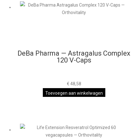
DeBa Pharma — Astragalus Complex
120 V-Caps
€
48,58
Toevoegen aan winkelwagen