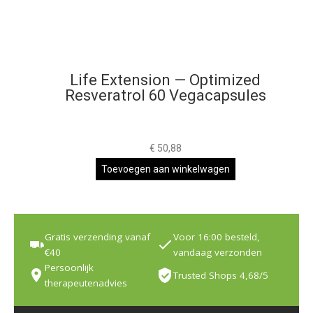
Life Extension — Optimized
Resveratrol 60 Vegacapsules
€
50,88
Toevoegen aan winkelwagen
Gratis verzending vanaf
Voor 16:00 besteld,
€40
vandaag verzonden
Persoonlijk
Trusted Shops 4,68/5
therapeutenadvies