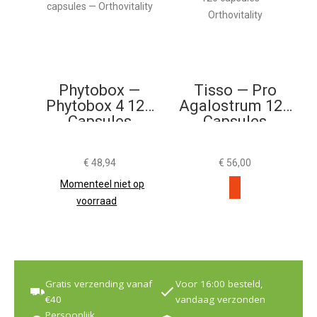
Phytobox —
Tisso — Pro
Phytobox 4 120
Agalostrum 120
Capsules
Capsules
€
48,94
€
56,00
Momenteel niet op
voorraad
Gratis verzending vanaf
Voor 16:00 besteld,
€40
vandaag verzonden
Persoonlijk