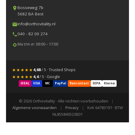
Bosseweg 7b
5682 BA Best
info@orthovitality.nl
040 - 82 00 274
Ma t/m vr: 09:00 – 17:00
★★★★★
4,68
/ 5 · Trusted Shops
★★★★★
4,4
/ 5 · Google
iDEAL
VISA
MC
PayPal
Bancontact
SEPA
Klarna
© 2026 Orthovitality · Alle rechten voorbehouden
|
Algemene voorwaarden
|
Privacy
|
KvK 64783197 · BTW
NL855840523B01