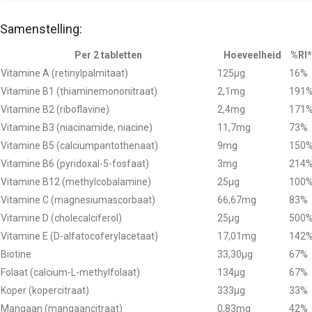
Samenstelling:
Per 2 tabletten
Hoeveelheid
%RI*
Vitamine A (retinylpalmitaat)
125µg
16%
Vitamine B1 (thiaminemononitraat)
2,1mg
191
Vitamine B2 (riboflavine)
2,4mg
171
Vitamine B3 (niacinamide, niacine)
11,7mg
73%
Vitamine B5 (calciumpantothenaat)
9mg
150
Vitamine B6 (pyridoxal-5-fosfaat)
3mg
214
Vitamine B12 (methylcobalamine)
25µg
100
Vitamine C (magnesiumascorbaat)
66,67mg
83%
Vitamine D (cholecalciferol)
25µg
500
Vitamine E (D-alfatocoferylacetaat)
17,01mg
142
Biotine
33,30µg
67%
Folaat (calcium-L-methylfolaat)
134µg
67%
Koper (kopercitraat)
333µg
33%
Mangaan (mangaancitraat)
0,83mg
42%