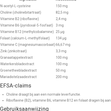
N-acetyl-L-cysteïne
150 mg
Choline (cholinebitartraat)
82,5 mg
Vitamine B2 (riboflavine)
2,4 mg
Vitamine B6 (pyridoxal-5-fosfaat)
3 mg
Vitamine B12 (methylcobalamine)
25 µg
Folaat (calcium-L-methylfolaat)
134 µg
Vitamine C (magnesiumascorbaat)
66,67 mg
Zink (zinkcitraat)
3,3 mg
Granaatappelextract
100 mg
Waterkersbladextract
100 mg
Groenetheebladextract
50 mg
Mariadistelzaadextract
200 mg
EFSA-claims
Choline draagt bij aan een normale leverfunctie.
Riboflavine (B2), vitamine B6, vitamine B12 en folaat dragen bij 
Gebruiksaanwijzing