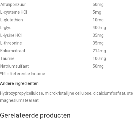
Alfaliponzuur
50mg
L-cysteïne HCl
5mg
L-glutathion
10mg
L-glyc.
400mg
L-lysine HCl
35mg
L-threonine
35mg
Kaliumcitraat
214mg
Taurine
100mg
Natriumsulfaat
50mg
*RI = Referentie Inname
Andere ingrediënten:
Hydroxypropylcellulose, microkristallijne cellulose, dicalciumfosfaat, s
magnesiumstearaat
Gerelateerde producten