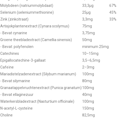
Molybdeen (natriummolybdaat)
33,3µg
67%
Selenium (seleniummethionine)
25µg
45%
Zink (zinkcitraat)
3,3mg
33%
Artisjokplantenextract (Cynara scolymus)
75mg
- Bevat cynarine
3,75mg
Groene theebladextract (Camellia sinensis)
50mg
- Bevat: polyfenolen
minimum 25mg
Catechines
10–15mg
Epigallocatechine-3-gallaat
3,5–6,5mg
Cafeïne
2–3mg
Mariadistelzadenextract (Silybum marianum)
100mg
- Bevat silymarine
80mg
Granaatappelvruchtenextract (Punica granatum)
100mg
- Bevat ellaginezuur
40mg
Waterkersbladextract (Nasturtium officinale)
100mg
N-acetyl-L-cysteïne
150mg
Choline
82,5mg