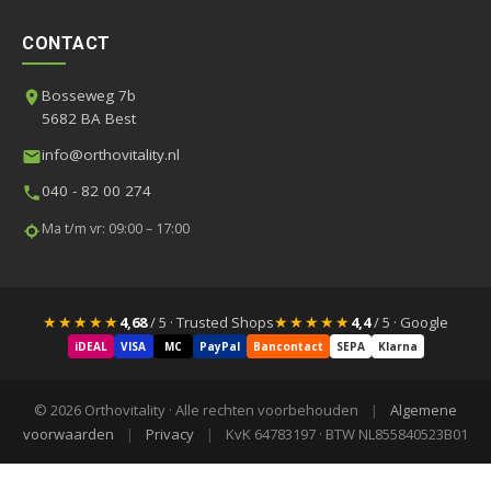
CONTACT
Bosseweg 7b
5682 BA Best
info@orthovitality.nl
040 - 82 00 274
Ma t/m vr: 09:00 – 17:00
★★★★★
★★★★★
4,68
/ 5 · Trusted Shops
4,4
/ 5 · Google
iDEAL
VISA
MC
PayPal
Bancontact
SEPA
Klarna
© 2026 Orthovitality · Alle rechten voorbehouden
|
Algemene
voorwaarden
|
Privacy
|
KvK 64783197 · BTW NL855840523B01