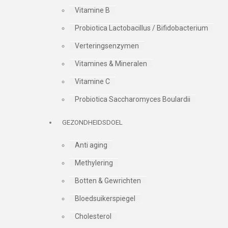
Vitamine B
Probiotica Lactobacillus / Bifidobacterium
Verteringsenzymen
Vitamines & Mineralen
Vitamine C
Probiotica Saccharomyces Boulardii
GEZONDHEIDSDOEL
Anti aging
Methylering
Botten & Gewrichten
Bloedsuikerspiegel
Cholesterol