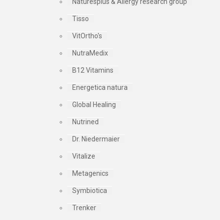
Naturesplus & Allergy research group
Tisso
VitOrtho's
NutraMedix
B12 Vitamins
Energetica natura
Global Healing
Nutrined
Dr. Niedermaier
Vitalize
Metagenics
Symbiotica
Trenker