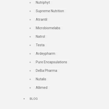
Nutriphyt
Supreme Nutrition
Atrantil
Microbiomelabs
Natrol
Testa
Ardeypharm
Pure Encapsulations
DeBa Pharma
Nutalis
Allimed
BLOG