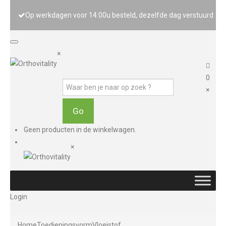
Op werkdagen voor 14:00u besteld, dezelfde dag verstuurd
×
0
×
Geen producten in de winkelwagen.
×
Login
Home
Toedieningsvorm
Vloeistof