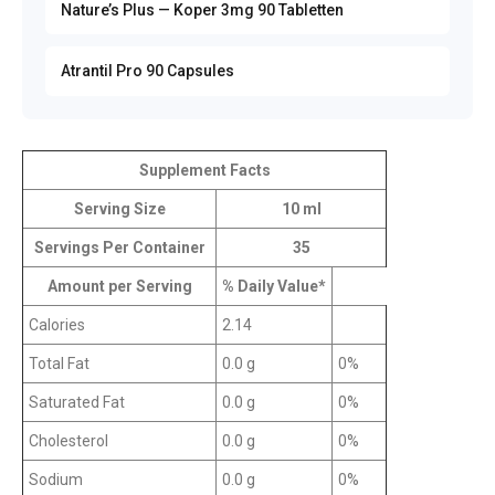
Nature’s Plus — Koper 3mg 90 Tabletten
Atrantil Pro 90 Capsules
Supplement Facts
Serving Size
10 ml
Servings Per Container
35
Amount per Serving
% Daily Value*
Calories
2.14
Total Fat
0.0 g
0%
Saturated Fat
0.0 g
0%
Cholesterol
0.0 g
0%
Sodium
0.0 g
0%