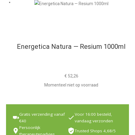
Energetica Natura — Resium 1000ml
€
52,26
Momenteel niet op voorraad
Gratis verzending vanaf
Voor 16:00 besteld,
€40
vandaag verzonden
Persoonlijk
Trusted Shops 4,68/5
therapeutenadvies