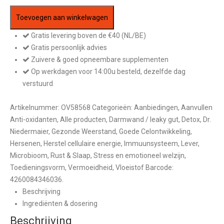
Toevoegen aan winkelwagen
Gratis levering boven de €40 (NL/BE)
Gratis persoonlijk advies
Zuivere & goed opneembare supplementen
Op werkdagen voor 14:00u besteld, dezelfde dag
verstuurd
Artikelnummer:
OV58568
Categorieën:
Aanbiedingen
,
Aanvullen
Anti-oxidanten
,
Alle producten
,
Darmwand / leaky gut
,
Detox
,
Dr.
Niedermaier
,
Gezonde Weerstand
,
Goede Celontwikkeling
,
Hersenen
,
Herstel cellulaire energie
,
Immuunsysteem
,
Lever
,
Microbioom
,
Rust & Slaap
,
Stress en emotioneel welzijn
,
Toedieningsvorm
,
Vermoeidheid
,
Vloeistof
Barcode:
4260084346036
.
Beschrijving
Ingrediënten & dosering
Beschrijving