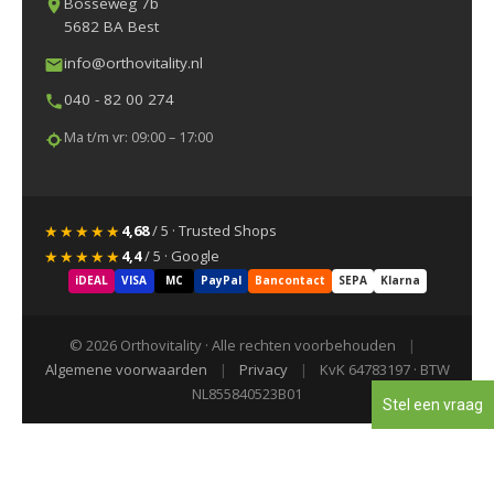
Bosseweg 7b
5682 BA Best
info@orthovitality.nl
040 - 82 00 274
Ma t/m vr: 09:00 – 17:00
★★★★★
4,68
/ 5 · Trusted Shops
★★★★★
4,4
/ 5 · Google
iDEAL
VISA
MC
PayPal
Bancontact
SEPA
Klarna
© 2026 Orthovitality · Alle rechten voorbehouden
|
Algemene voorwaarden
|
Privacy
|
KvK 64783197 · BTW
NL855840523B01
Stel een vraag