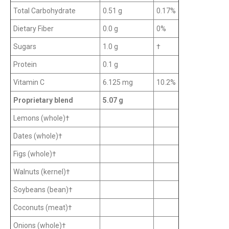
Total Carbohydrate
0.51 g
0.17%
Dietary Fiber
0.0 g
0%
Sugars
1.0 g
†
Protein
0.1 g
Vitamin C
6.125 mg
10.2%
Proprietary blend
5.07 g
Lemons (whole)†
Dates (whole)†
Figs (whole)†
Walnuts (kernel)†
Soybeans (bean)†
Coconuts (meat)†
Onions (whole)†