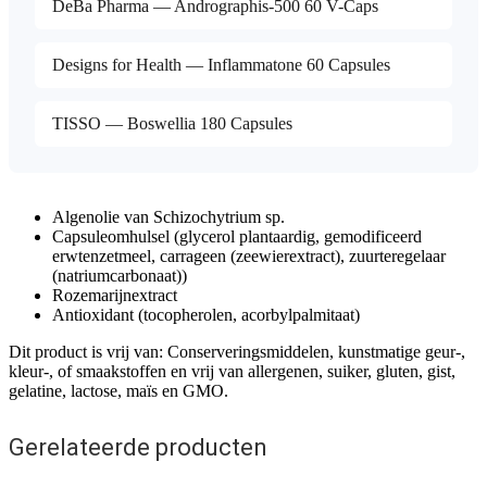
DeBa Pharma — Andrographis-500 60 V-Caps
Designs for Health — Inflammatone 60 Capsules
TISSO — Boswellia 180 Capsules
Algenolie van Schizochytrium sp.
Capsuleomhulsel (glycerol plantaardig, gemodificeerd
erwtenzetmeel, carrageen (zeewierextract), zuurteregelaar
(natriumcarbonaat))
Rozemarijnextract
Antioxidant (tocopherolen, acorbylpalmitaat)
Dit product is vrij van: Conserveringsmiddelen, kunstmatige geur-,
kleur-, of smaakstoffen en vrij van allergenen, suiker, gluten, gist,
gelatine, lactose, maïs en GMO.
Gerelateerde producten