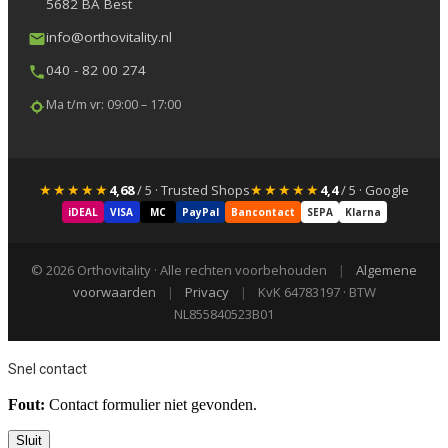
5682 BA Best
info@orthovitality.nl
040 - 82 00 274
Ma t/m vr: 09:00 – 17:00
★★★★★
★★★★★
4,68
/ 5 · Trusted Shops
4,4
/ 5 · Google
iDEAL
VISA
MC
PayPal
Bancontact
SEPA
Klarna
© 2026 Orthovitality · Alle rechten voorbehouden
|
Algemene
voorwaarden
|
Privacy
|
KvK 64783197 · BTW
NL855840523B01
Snel contact
Fout:
Contact formulier niet gevonden.
Sluit