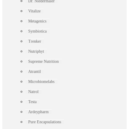
Dr. Niedermaier
Vitalize
Metagenics
Symbiotica
Trenker
Nutriphyt
Supreme Nutrition
Atrantil
Microbiomelabs
Natrol
Testa
Ardeypharm
Pure Encapsulations