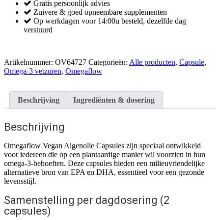
Gratis persoonlijk advies
Algenolie
Zuivere & goed opneembare supplementen
Capsules
Op werkdagen voor 14:00u besteld, dezelfde dag
120
verstuurd
Capsules
aantal
Artikelnummer:
OV64727
Categorieën:
Alle producten
,
Capsule
,
Omega-3 vetzuren
,
Omegaflow
Beschrijving
Ingrediënten & dosering
Beschrijving
Omegaflow Vegan Algenolie Capsules zijn speciaal ontwikkeld
voor iedereen die op een plantaardige manier wil voorzien in hun
omega-3-behoeften. Deze capsules bieden een milieuvriendelijke
alternatieve bron van EPA en DHA, essentieel voor een gezonde
levensstijl.
Samenstelling per dagdosering (2
capsules)