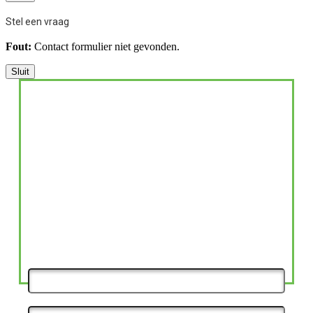
Stel een vraag
Fout:
Contact formulier niet gevonden.
Sluit
WAAROM ZIJN
GRATIS E-BOOK:
VITAMINES VOOR IEDEREEN EEN
MUST!?
WAT IS DE INVLOED VAN EEN TEKORT AAN
VITAMINES EN EEN
TEVEEL AAN GIFSTOFFEN
OP ONZE GEZONDHEID?
NAAM
EMAIL