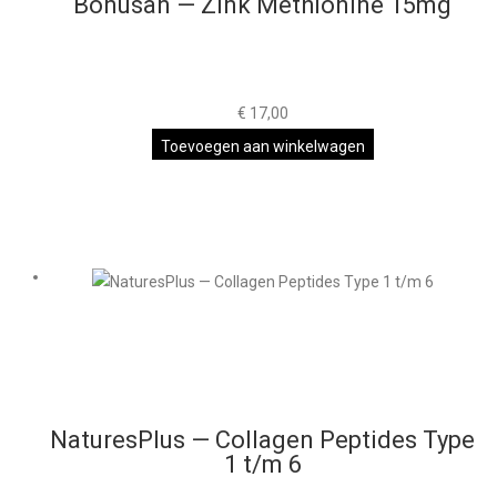
Bonusan — Zink Methionine 15mg
€
17,00
Toevoegen aan winkelwagen
NaturesPlus — Collagen Peptides Type
1 t/m 6