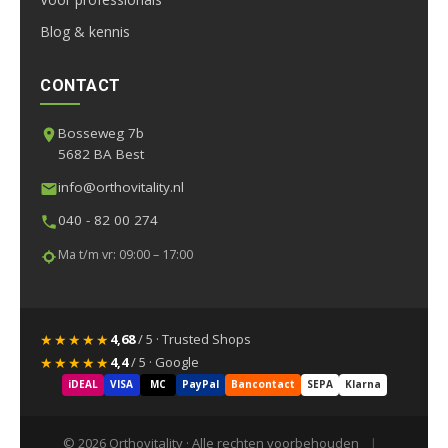
Blog & kennis
CONTACT
Bosseweg 7b
5682 BA Best
info@orthovitality.nl
040 - 82 00 274
Ma t/m vr: 09:00 – 17:00
★★★★★
4,68
/ 5 · Trusted Shops
★★★★★
4,4
/ 5 · Google
iDEAL
VISA
MC
PayPal
Bancontact
SEPA
Klarna
© 2026 Orthovitality · Alle rechten voorbehouden
|