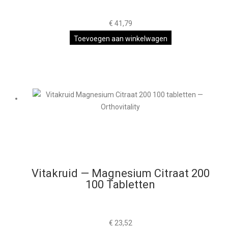
€
41,79
Toevoegen aan winkelwagen
Vitakruid — Magnesium Citraat 200
100 Tabletten
€
23,52