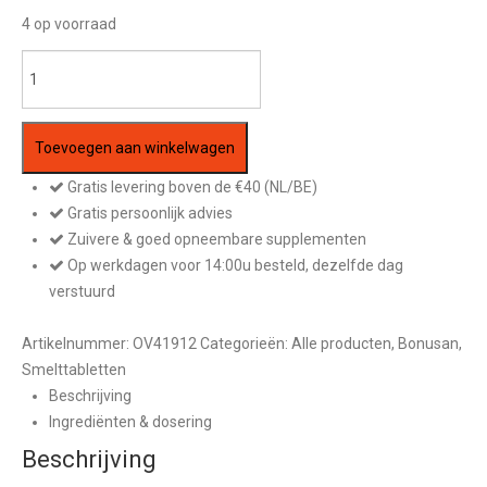
4 op voorraad
Vitakruid
—
GABA
Plus
Toevoegen aan winkelwagen
90
Gratis levering boven de €40 (NL/BE)
Smelttabletten
Gratis persoonlijk advies
aantal
Zuivere & goed opneembare supplementen
Op werkdagen voor 14:00u besteld, dezelfde dag
verstuurd
Artikelnummer:
OV41912
Categorieën:
Alle producten
,
Bonusan
,
Smelttabletten
Beschrijving
Ingrediënten & dosering
Beschrijving