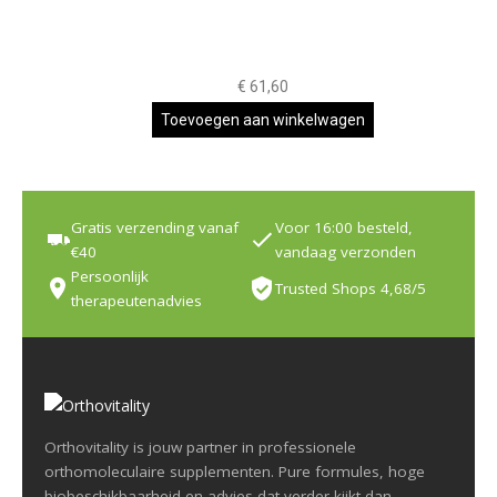
€
61,60
Toevoegen aan winkelwagen
Gratis verzending vanaf
Voor 16:00 besteld,
€40
vandaag verzonden
Persoonlijk
Trusted Shops 4,68/5
therapeutenadvies
Orthovitality is jouw partner in professionele
orthomoleculaire supplementen. Pure formules, hoge
biobeschikbaarheid en advies dat verder kijkt dan