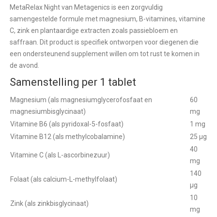
MetaRelax Night van Metagenics is een zorgvuldig
samengestelde formule met magnesium, B-vitamines, vitamine
C, zink en plantaardige extracten zoals passiebloem en
saffraan. Dit product is specifiek ontworpen voor diegenen die
een ondersteunend supplement willen om tot rust te komen in
de avond.
Samenstelling per 1 tablet
Magnesium (als magnesiumglycerofosfaat en
60
magnesiumbisglycinaat)
mg
Vitamine B6 (als pyridoxal-5-fosfaat)
1 mg
Vitamine B12 (als methylcobalamine)
25 µg
40
Vitamine C (als L-ascorbinezuur)
mg
140
Folaat (als calcium-L-methylfolaat)
µg
10
Zink (als zinkbisglycinaat)
mg