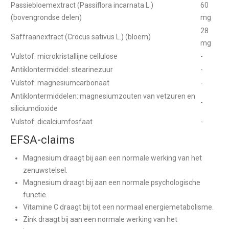
Passiebloemextract (Passiflora incarnata L.)
60
(bovengrondse delen)
mg
28
Saffraanextract (Crocus sativus L.) (bloem)
mg
Vulstof: microkristallijne cellulose
-
Antiklontermiddel: stearinezuur
-
Vulstof: magnesiumcarbonaat
-
Antiklontermiddelen: magnesiumzouten van vetzuren en
-
siliciumdioxide
Vulstof: dicalciumfosfaat
-
EFSA-claims
Magnesium draagt bij aan een normale werking van het
zenuwstelsel.
Magnesium draagt bij aan een normale psychologische
functie.
Vitamine C draagt bij tot een normaal energiemetabolisme.
Zink draagt bij aan een normale werking van het