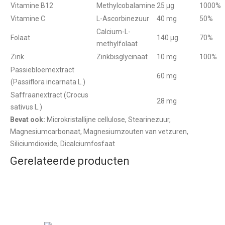
Vitamine B12
Methylcobalamine
25 µg
1000%
Vitamine C
L-Ascorbinezuur
40 mg
50%
Calcium-L-
Folaat
140 µg
70%
methylfolaat
Zink
Zinkbisglycinaat
10 mg
100%
Passiebloemextract
60 mg
(Passiflora incarnata L.)
Saffraanextract (Crocus
28 mg
sativus L.)
Bevat ook:
Microkristallijne cellulose, Stearinezuur,
Magnesiumcarbonaat, Magnesiumzouten van vetzuren,
Siliciumdioxide, Dicalciumfosfaat
Gerelateerde producten