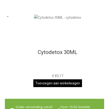
Cytodetox 30ML
€
83,17
Toevoegen aan winkelwagen
Gratis verzending vanaf
Voor 16:00 besteld,