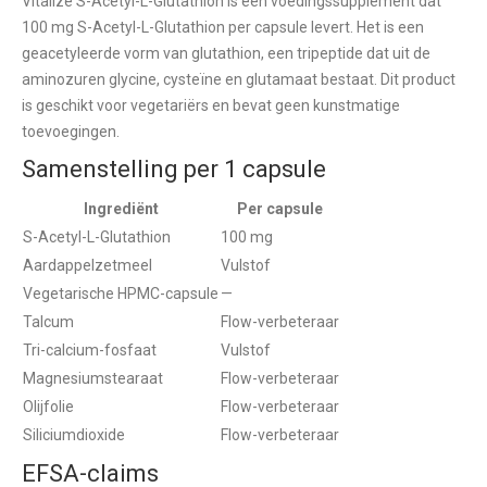
Vitalize S-Acetyl-L-Glutathion is een voedingssupplement dat
100 mg S-Acetyl-L-Glutathion per capsule levert. Het is een
geacetyleerde vorm van glutathion, een tripeptide dat uit de
aminozuren glycine, cysteïne en glutamaat bestaat. Dit product
is geschikt voor vegetariërs en bevat geen kunstmatige
toevoegingen.
Samenstelling per 1 capsule
Ingrediënt
Per capsule
S-Acetyl-L-Glutathion
100 mg
Aardappelzetmeel
Vulstof
Vegetarische HPMC-capsule
—
Talcum
Flow-verbeteraar
Tri-calcium-fosfaat
Vulstof
Magnesiumstearaat
Flow-verbeteraar
Olijfolie
Flow-verbeteraar
Siliciumdioxide
Flow-verbeteraar
EFSA-claims