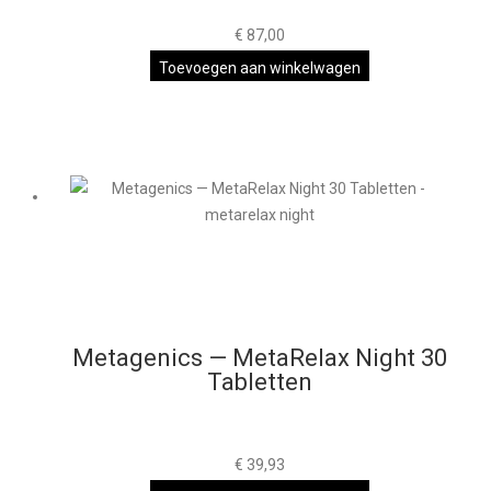
€
87,00
Toevoegen aan winkelwagen
Metagenics — MetaRelax Night 30
Tabletten
€
39,93