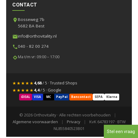
CONTACT
Bosseweg 7b
5682 BA Best
info@orthovitality.nl
040 - 82 00 274
Ma t/m vr: 09:00 – 17:00
★★★★★
4,68
/ 5 · Trusted Shops
★★★★★
4,4
/ 5 · Google
iDEAL
VISA
MC
PayPal
Bancontact
SEPA
Klarna
© 2026 Orthovitality · Alle rechten voorbehouden
|
Algemene voorwaarden
|
Privacy
|
KvK 64783197 · BTW
NL855840523B01
Stel een vraag