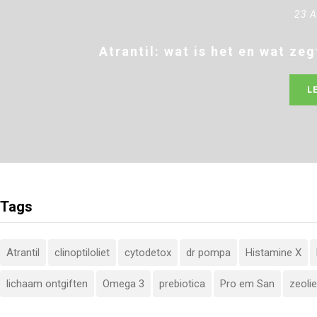
23 A
Atrantil: wat is het en wat z
L
Tags
Atrantil
clinoptiloliet
cytodetox
dr pompa
Histamine X
lichaam ontgiften
Omega 3
prebiotica
Pro em San
zeolie