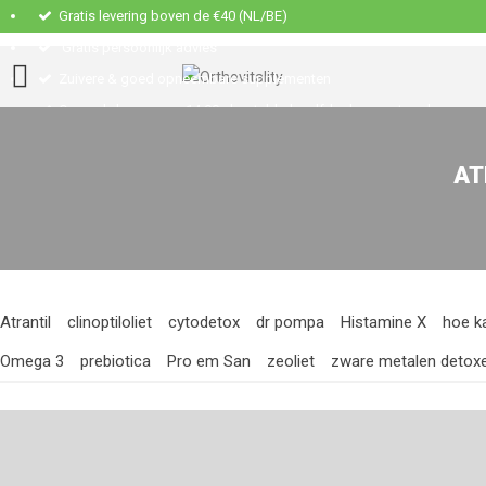
Gratis levering boven de €40 (NL/BE)
Gratis persoonlijk advies
Zuivere & goed opneembare supplementen
Op werkdagen voor 14:00u besteld, dezelfde dag verstuurd
AT
Atrantil
clinoptiloliet
cytodetox
dr pompa
Histamine X
hoe ka
Omega 3
prebiotica
Pro em San
zeoliet
zware metalen detox