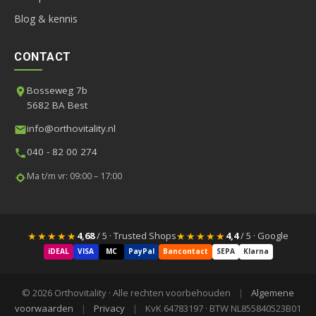
Blog & kennis
CONTACT
Bosseweg 7b
5682 BA Best
info@orthovitality.nl
040 - 82 00 274
Ma t/m vr: 09:00 – 17:00
★★★★★
★★★★★
4,68
/ 5 · Trusted Shops
4,4
/ 5 · Google
iDEAL
VISA
MC
PayPal
Bancontact
SEPA
Klarna
© 2026 Orthovitality · Alle rechten voorbehouden
|
Algemene
voorwaarden
|
Privacy
|
KvK 64783197 · BTW NL855840523B01