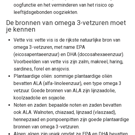
oogfunctie en het verminderen van het risico op
leeftijdsgebonden oogziekten.
De bronnen van
omega 3-vetzuren
moet
je kennen
Vette vis: vette vis is de rijkste natuurlijke bron van
omega 3-vetzuren
, met name EPA
(eicosapentaeenzuur) en DHA (docosahexaeenzuur).
Voorbeelden van vette vis zijn zalm, makreel, haring,
sardines, forel en ansjovis.
Plantaardige oliën: sommige plantaardige oliën
bevatten ALA (alfa-linoleenzuur), een type omega 3
vetzuur. Goede bronnen van ALA zijn lijnzaadolie,
koolzaadolie en sojaolie.
Noten en zaden: bepaalde noten en zaden bevatten
ook ALA. Walnoten, chiazaad, lijnzaad (vlaszaad),
hennepzaad en pompoenpitten zijn goede plantaardige
bronnen van
omega 3-vetzuren
.
Algen: algen zijn uniek omdat ze EPA en DHA bevatten,