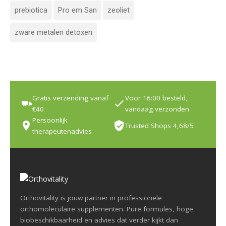
prebiotica
Pro em San
zeoliet
zware metalen detoxen
Gratis verzending vanaf
Voor 16:00 besteld,
€40
vandaag verzonden
Persoonlijk
Trusted Shops 4,68/5
therapeutenadvies
Orthovitality is jouw partner in professionele
orthomoleculaire supplementen. Pure formules, hoge
biobeschikbaarheid en advies dat verder kijkt dan