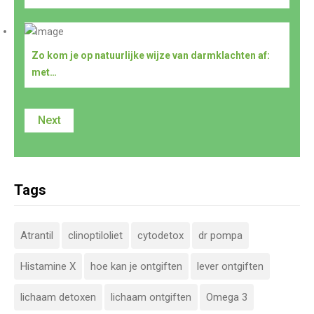
Zo kom je op natuurlijke wijze van darmklachten af:
met…
Next
Tags
Atrantil
clinoptiloliet
cytodetox
dr pompa
Histamine X
hoe kan je ontgiften
lever ontgiften
lichaam detoxen
lichaam ontgiften
Omega 3