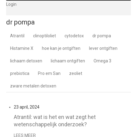
Login
dr pompa
Atrantil
clinoptiloliet
cytodetox
dr pompa
Histamine X
hoe kan je ontgiften
lever ontgiften
lichaam detoxen
lichaam ontgiften
Omega 3
prebiotica
Pro em San
zeoliet
zware metalen detoxen
23 april, 2024
Atrantil: wat is het en wat zegt het
wetenschappelijk onderzoek?
LEES MEER