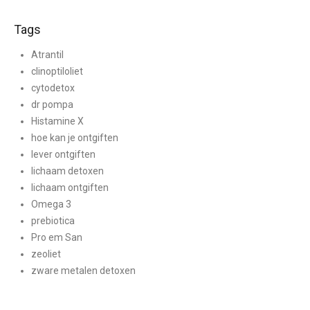
Tags
Atrantil
clinoptiloliet
cytodetox
dr pompa
Histamine X
hoe kan je ontgiften
lever ontgiften
lichaam detoxen
lichaam ontgiften
Omega 3
prebiotica
Pro em San
zeoliet
zware metalen detoxen