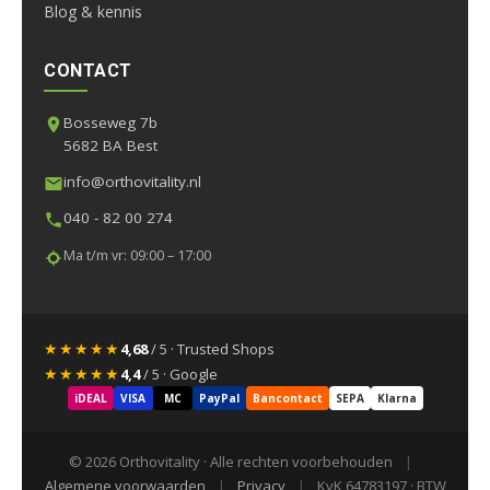
Blog & kennis
CONTACT
Bosseweg 7b
5682 BA Best
info@orthovitality.nl
040 - 82 00 274
Ma t/m vr: 09:00 – 17:00
★★★★★
4,68
/ 5 · Trusted Shops
★★★★★
4,4
/ 5 · Google
iDEAL
VISA
MC
PayPal
Bancontact
SEPA
Klarna
© 2026 Orthovitality · Alle rechten voorbehouden
|
Algemene voorwaarden
|
Privacy
|
KvK 64783197 · BTW