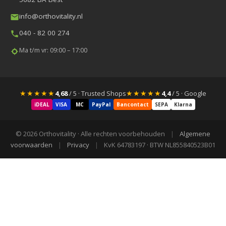
info@orthovitality.nl
040 - 82 00 274
Ma t/m vr: 09:00 – 17:00
★★★★★
★★★★★
4,68
/ 5 · Trusted Shops
4,4
/ 5 · Google
iDEAL
VISA
MC
PayPal
Bancontact
SEPA
Klarna
© 2026 Orthovitality · Alle rechten voorbehouden
|
Algemene
voorwaarden
|
Privacy
|
KvK 64783197 · BTW NL855840523B01