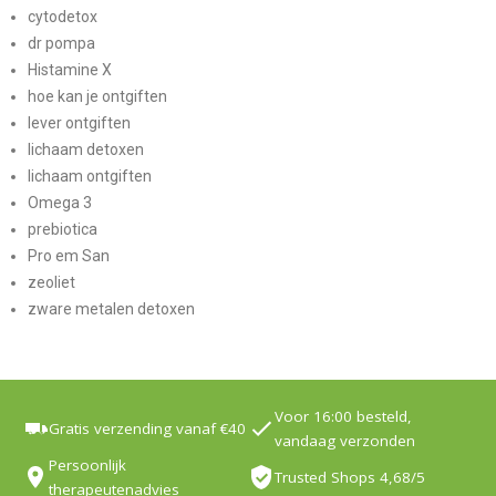
cytodetox
dr pompa
Histamine X
hoe kan je ontgiften
lever ontgiften
lichaam detoxen
lichaam ontgiften
Omega 3
prebiotica
Pro em San
zeoliet
zware metalen detoxen
Voor 16:00 besteld,
Gratis verzending vanaf €40
vandaag verzonden
Persoonlijk
Trusted Shops 4,68/5
therapeutenadvies