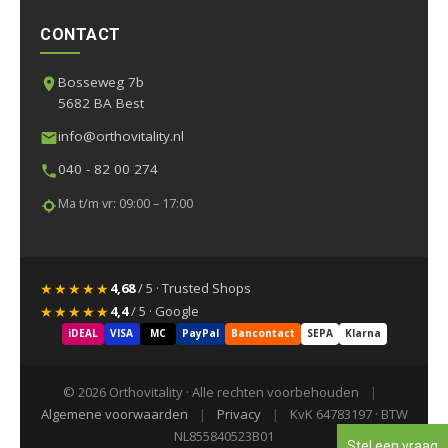
CONTACT
Bosseweg 7b
5682 BA Best
info@orthovitality.nl
040 - 82 00 274
Ma t/m vr: 09:00 – 17:00
★★★★★
4,68
/ 5 · Trusted Shops
★★★★★
4,4
/ 5 · Google
iDEAL
VISA
MC
PayPal
Bancontact
SEPA
Klarna
© 2026 Orthovitality · Alle rechten voorbehouden
|
Algemene voorwaarden
|
Privacy
|
KvK 64783197 · BTW
NL855840523B01
Stel een vraag