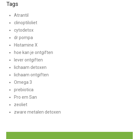
Tags
Atrantil
clinoptiloliet
cytodetox
dr pompa
Histamine X
hoe kan je ontgiften
lever ontgiften
lichaam detoxen
lichaam ontgiften
Omega 3
prebiotica
Pro em San
zeoliet
zware metalen detoxen